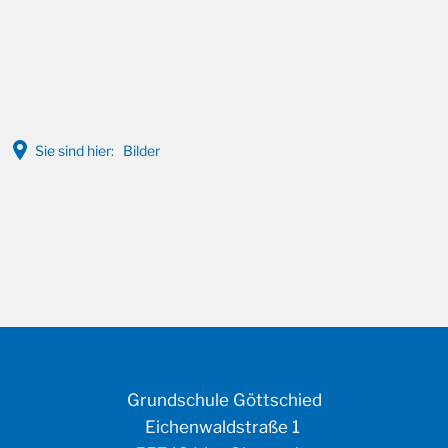
A
A
A
Sie sind hier:
Bilder
BILDER
Grundschule Göttschied
Eichenwaldstraße 1